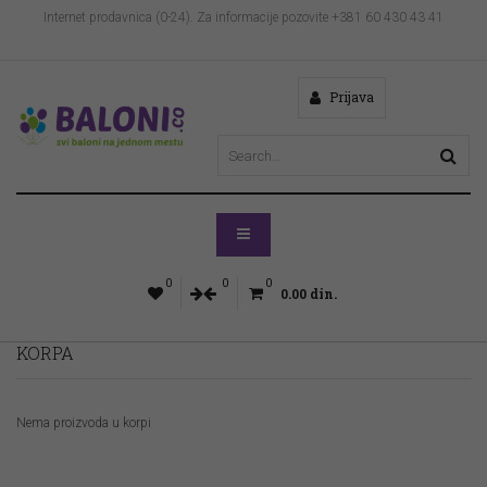
Internet prodavnica (0-24). Za informacije pozovite +381 60 430 43 41
Prijava
0
0
0
0.00
din.
KORPA
Nema proizvoda u korpi