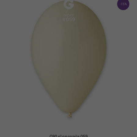
-15%
G90 slonovača 059