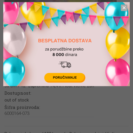
Share this:
Štampani baloni tačkice baby
pink 073
Dimenzija:
30 cm / 12" zapremina 14,4 lt Float vteme 20h
Dostupnost:
out of stock
Šifra proizvoda:
6000164-073