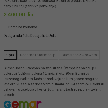
Pakovanje balona od 100 komada. Baloni se prodaju isključivo
baby pink boji (fabričko pakovanje)
2 400.00
din.
Nema na zalihama
Dodaj u listu želja
Dodaj u listu želja
Opis
Dodatne informacije
Questions & Answers
Gumeni baloni štampani sa svih strana. Štampa na balonu je u
beloj boji. Veličina balona 12″ inča ili oko 30cm. Baloni su
izuzetnog kvaliteta. Kada se naduvaju helijum gasom mogu da
lete oko 20 sati a sa dodatkom
hi floata
od 1-4 sedmice. Baloni su
pakovani u više boja u kesici (žuti, narandžasti, roze, plavi, zeleni,
crveni)