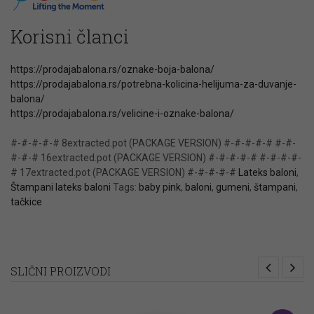
Korisni članci
https://prodajabalona.rs/oznake-boja-balona/
https://prodajabalona.rs/potrebna-kolicina-helijuma-za-duvanje-
balona/
https://prodajabalona.rs/velicine-i-oznake-balona/
#-#-#-#-# 8extracted.pot (PACKAGE VERSION) #-#-#-#-# #-#-
#-#-# 16extracted.pot (PACKAGE VERSION) #-#-#-#-# #-#-#-#-
# 17extracted.pot (PACKAGE VERSION) #-#-#-#-#
Lateks baloni
,
Štampani lateks baloni
Tags:
baby pink
,
baloni
,
gumeni
,
štampani
,
tačkice
SLIČNI PROIZVODI