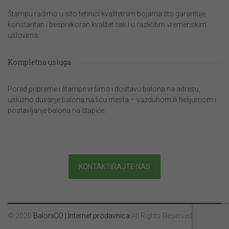
Štampu radimo u sito tehnici kvalitetnim bojama što garantuje
konstantan i besprekoran kvalitet čak i u različitim vremenskim
uslovima.
Kompletna usluga
Pored pripreme i štampe vršimo i dostavu balona na adresu,
uslužno duvanje balona na licu mesta – vazduhom ili helijumom i
postavljanje balona na štapiće.
KONTAKTIRAJTE NAS
© 2020
BaloniCO | Internet prodavnica
All Rights Reserved.