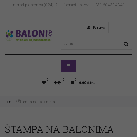
Internet prodavnica (0-24). Za informacije pozovite +381 60 430 43 41
Prijava
0
0
0
0.00
din.
Home
/
Štampa na balonima
ŠTAMPA NA BALONIMA