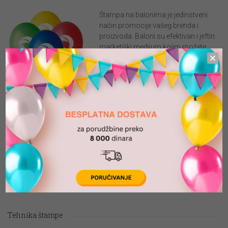
Štampa na balonima je jedinstveni
način promocije vašeg brenda i
proizvoda. Baloni su efektivan i jeftin
marketiški medijum kojim možete
postići značajan efekat u vašoj
promociji.
Štampa na lateks balonima u našoj
Štampa na balonima
ponudi, koji su 100 % prirodni i
biorazgradivi, garantuje duže vreme
lebdenja kada su baloni napunjeni helijumom i održivost boje
balona čak i nakon dugog stajanja.
Na balonima možemo odštampati logo vaše firme, brenda,
proizvoda, vašu poruku. U ponudi je široka lepeza boja koje možete
u potpunosti prilagoditi vašim željama i potrebama.
Tehnika štampe