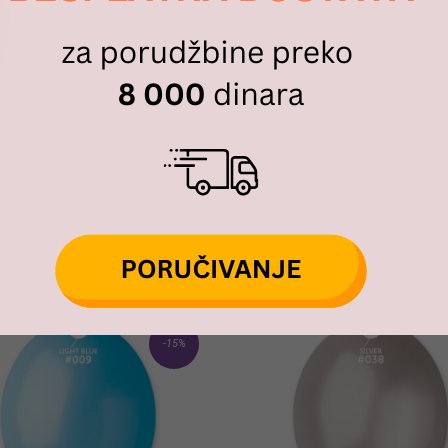
za-duvanje-balona/
-#-# #-#-#-#-# 16extracted.pot (PACKAGE VERSION) #-#-#-#-# #-#
i A50
,
Lateks baloni
Tags:
latte
,
mlecna
-15%