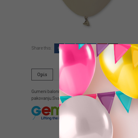
Share this:
Opis
Dodatne informacije
Question
Gumeni baloni od 5″ ili 13cm prečnika su namenjeni za
pakovanju.Svako pakovanje ili kesa sadrži 100 balona is