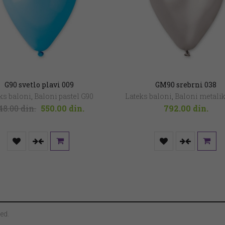
G90 svetlo plavi 009
GM90 srebrni 038
ks baloni
,
Baloni pastel G90
Lateks baloni
,
Baloni metali
Original
Current
48.00
din.
550.00
din.
792.00
din.
price
price
was:
is:
648.00 din..
550.00 din..
ed.