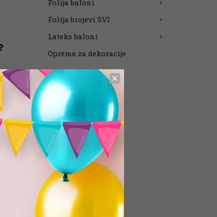
Folija baloni
Folija brojevi SVI
Lateks baloni
Oprema za dekoracije