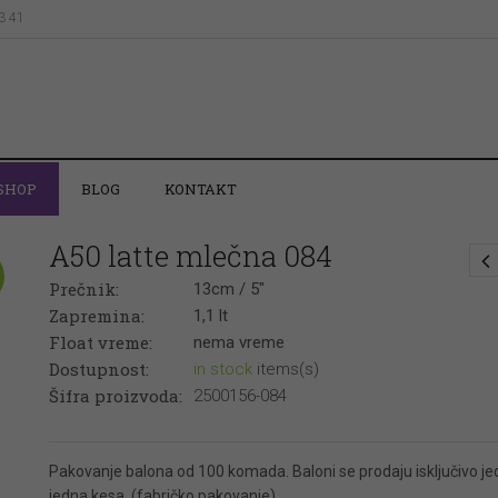
43 41
SHOP
BLOG
KONTAKT
A50 latte mlečna 084
Prečnik:
13cm / 5"
Zapremina:
1,1 lt
Float vreme:
nema vreme
Dostupnost:
in stock
items(s)
Šifra proizvoda:
2500156-084
Pakovanje balona od 100 komada. Baloni se prodaju isključivo je
jedna kesa. (fabričko pakovanje)