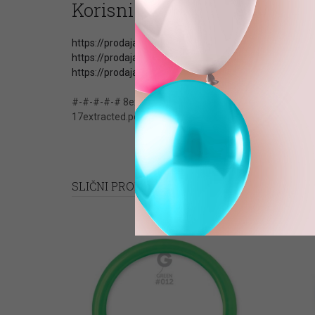
Korisni članci
https://prodajabalona.rs/oznake-boja-balona/
https://prodajabalona.rs/potrebna-kolicina-helijuma-
https://prodajabalona.rs/velicine-i-oznake-balona/
#-#-#-#-# 8extracted.pot (PACKAGE VERSION) #-#-#
17extracted.pot (PACKAGE VERSION) #-#-#-#-#
Balon
SLIČNI PROIZVODI