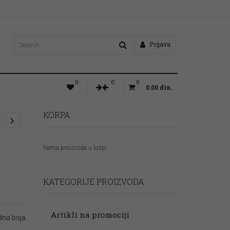
Prijava
0
0
0
0.00
din.
KORPA
Nema proizvoda u korpi
KATEGORIJE PROIZVODA
Artikli na promociji
dna boja