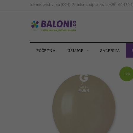
Internet prodavnica (0-24). Za informacije pozovite +381 60 430 
POČETNA
USLUGE
GALERIJA
-12%