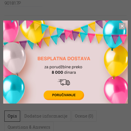
901817P
Srebrna sedmica60cm. Balon se prodaje na komad.
Balon može biti napunjen sa helijem, vazduhom, a može biti i
prazan. Balon se koristi u dekoraciji rođendana, godišnjica…
190.00
din.
DODAJ U KORPU
-
+
Dodaj u listu želja
Dodaj u listu želja
Opis
Dodatne informacije
Ocene (0)
Questions & Answers