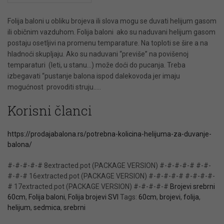
Folija baloni u obliku brojeva ili slova mogu se duvati helijum gasom
ili običnim vazduhom. Folija baloni ako su naduvani helijum gasom
postaju osetljivi na promenu temparature. Na toploti se šire a na
hladnoći skupljaju. Ako su naduvani “previše” na povišenoj
temparaturi (leti, u stanu…) može doći do pucanja. Treba
izbegavati “pustanje balona ispod dalekovoda jer imaju
mogućnost provoditi struju…..
Korisni članci
https://prodajabalona.rs/potrebna-kolicina-helijuma-za-duvanje-
balona/
#-#-#-#-# 8extracted.pot (PACKAGE VERSION) #-#-#-#-# #-#-
#-#-# 16extracted.pot (PACKAGE VERSION) #-#-#-#-# #-#-#-#-
# 17extracted.pot (PACKAGE VERSION) #-#-#-#-#
Brojevi srebrni
60cm
,
Folija baloni
,
Folija brojevi SVI
Tags:
60cm
,
brojevi
,
folija
,
helijum
,
sedmica
,
srebrni