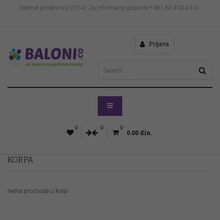
Internet prodavnica (0-24). Za informacije pozovite +381 60 430 43 41
Prijava
0
0
0
0.00
din.
KORPA
Nema proizvoda u korpi