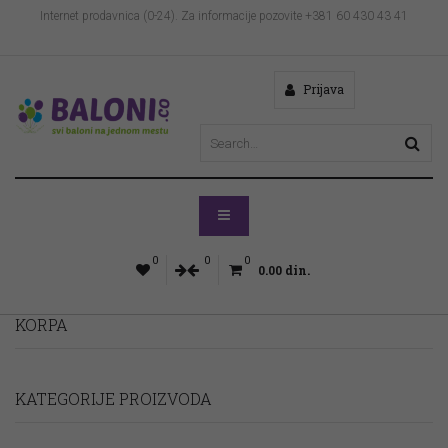
Internet prodavnica (0-24). Za informacije pozovite +381 60 430 43 41
Prijava
0
0
0
0.00
din.
KORPA
KATEGORIJE PROIZVODA