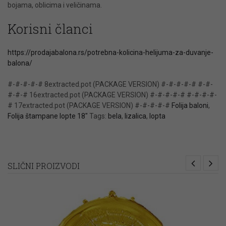
bojama, oblicima i veličinama.
Korisni članci
https://prodajabalona.rs/potrebna-kolicina-helijuma-za-duvanje-
balona/
#-#-#-#-# 8extracted.pot (PACKAGE VERSION) #-#-#-#-# #-#-
#-#-# 16extracted.pot (PACKAGE VERSION) #-#-#-#-# #-#-#-#-
# 17extracted.pot (PACKAGE VERSION) #-#-#-#-#
Folija baloni
,
Folija štampane lopte 18"
Tags:
bela
,
lizalica
,
lopta
SLIČNI PROIZVODI