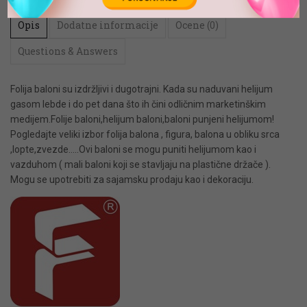
Opis
Dodatne informacije
Ocene (0)
Questions & Answers
Folija baloni su izdržljivi i dugotrajni. Kada su naduvani helijum
gasom lebde i do pet dana što ih čini odličnim marketinškim
medijem.Folije baloni,helijum baloni,baloni punjeni helijumom!
Pogledajte veliki izbor folija balona , figura, balona u obliku srca
,lopte,zvezde…..Ovi baloni se mogu puniti helijumom kao i
vazduhom ( mali baloni koji se stavljaju na plastične držače ).
Mogu se upotrebiti za sajamsku prodaju kao i dekoraciju.