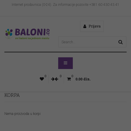
Internet prodavnica (0-24). Za informacije pozovite +381 60 430 43 41
Prijava
0
0
0
0.00
din.
KORPA
Nema proizvoda u korpi