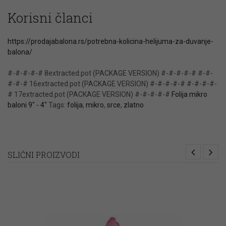
Korisni članci
https://prodajabalona.rs/potrebna-kolicina-helijuma-za-duvanje-
balona/
#-#-#-#-# 8extracted.pot (PACKAGE VERSION) #-#-#-#-# #-#-
#-#-# 16extracted.pot (PACKAGE VERSION) #-#-#-#-# #-#-#-#-
# 17extracted.pot (PACKAGE VERSION) #-#-#-#-#
Folija mikro
baloni 9" - 4"
Tags:
folija
,
mikro
,
srce
,
zlatno
SLIČNI PROIZVODI