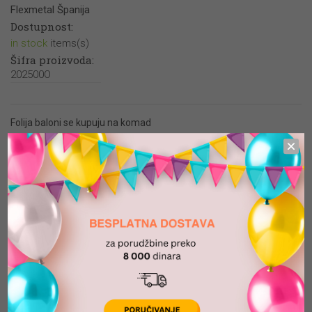
Flexmetal Španija
Dostupnost:
in stock
items(s)
Šifra proizvoda:
202500O
Folija baloni se kupuju na komad
9″ – 23cm
48.00
din.
DODAJ U KORPU
-
+
Dodaj u listu želja
Dodaj u listu želja