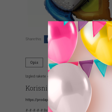
Share this:
Opis
Dodatne informacije
Ocene (0)
Izgled rakete od balona pogledati u galeriji. Veličinu f
Korisni članci
https://prodajabalona.rs/potrebna-kolicina-helijuma-
#-#-#-#-# 8extracted.pot (PACKAGE VERSION) #-#-#