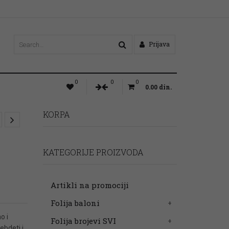
Prijava
0
0
0
0.00
din.
KORPA
KATEGORIJE PROIZVODA
Artikli na promociji
Folija baloni
o i
Folija brojevi SVI
ebdeti i