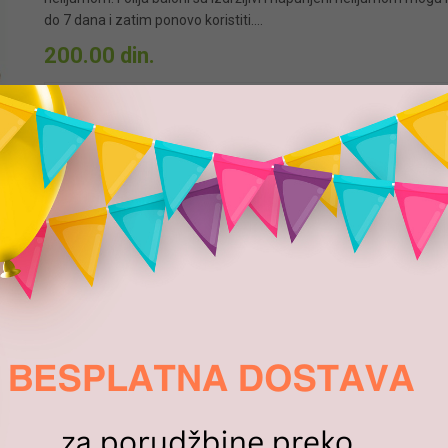
do 7 dana i zatim ponovo koristiti.…
200.00
din.
DODAJ U KORPU
-
+
Dodaj u listu želja
Dodaj u listu želja
Questions & Answers
igure možete prilagoditi vašim potrebama , željama….
za-duvanje-balona/
-#-# #-#-#-#-# 16extracted.pot (PACKAGE VERSION) #-#-#-#-# #-#