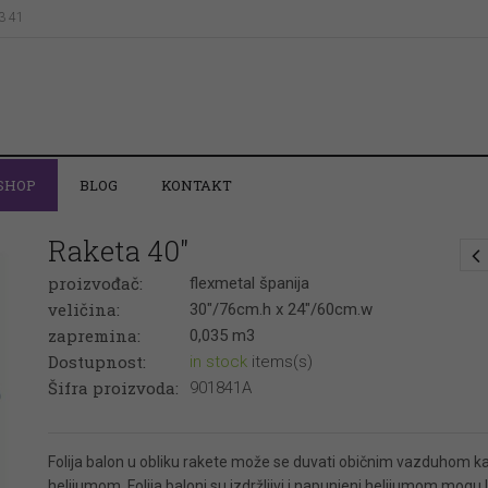
43 41
SHOP
BLOG
KONTAKT
Raketa 40″
proizvođač:
flexmetal španija
veličina:
30"/76cm.h x 24"/60cm.w
zapremina:
0,035 m3
Dostupnost:
in stock
items(s)
Šifra proizvoda:
901841A
Folija balon u obliku rakete može se duvati običnim vazduhom ka
helijumom. Folija baloni su izdržljivi i napunjeni helijumom mogu l