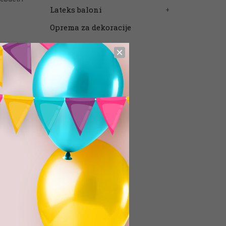
Lateks baloni
Oprema za dekoracije
-#-#-#