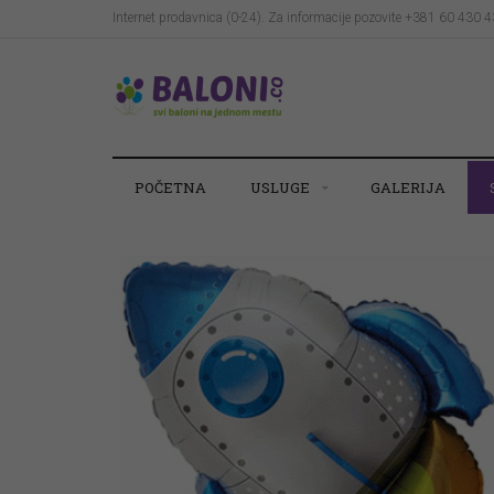
Internet prodavnica (0-24). Za informacije pozovite +381 60 430 
POČETNA
USLUGE
GALERIJA