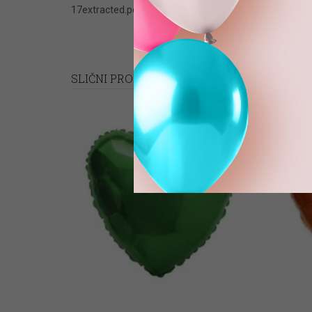
17extracted.pot (PACKAGE VERSION) #-#-#-#-#
Folija
SLIČNI PROIZVODI