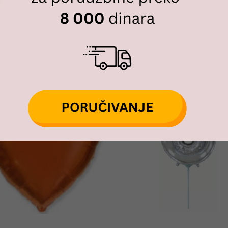
 baloni
,
Folija figure velike
Tag:
raketa