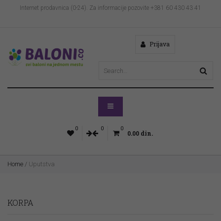
Internet prodavnica (0-24). Za informacije pozovite +381 60 430 43 41
Prijava
0
0
0
0.00
din.
Home
/
Uputstva
KORPA