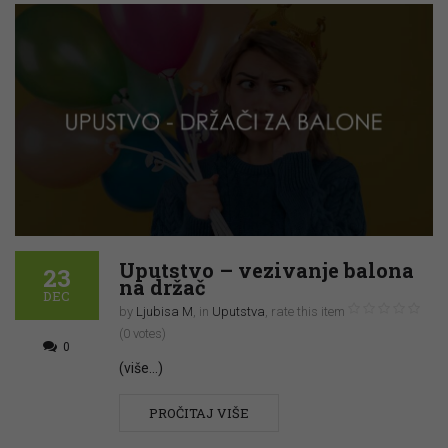
Uputstvo – vezivanje balona
23
na držač
DEC
by
Ljubisa M
, in
Uputstva
,
rate this item
(0 votes)
0
(više…)
PROČITAJ VIŠE