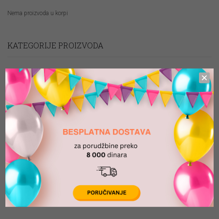
Nema proizvoda u korpi
KATEGORIJE PROIZVODA
Artikli na promociji
Folija baloni
Folija brojevi SVI
Lateks baloni
Oprema za dekoracije
ARCHIVE FOR CATEGORY:
UPUTSTVA