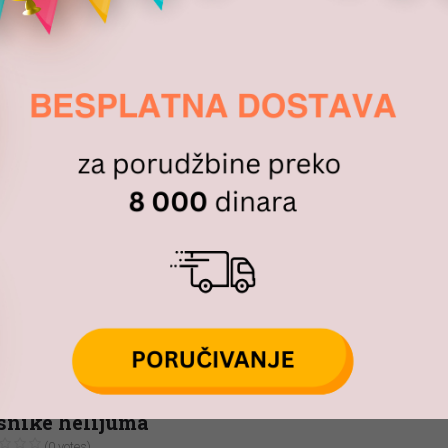
isnike helijuma
(0 votes)