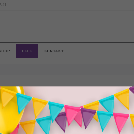
43 41
SHOP
BLOG
KONTAKT
EDNOSNI LIST”