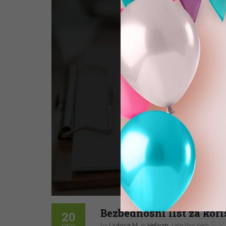
Bezbednosni list za kor
20
by
Ljubisa M
, in
Helijum
,
rate this item