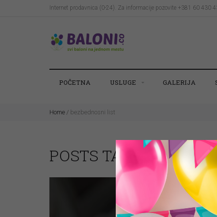
Internet prodavnica (0-24). Za informacije pozovite +381 60 430 
POČETNA
USLUGE
GALERIJA
Home
/
bezbednosni list
POSTS TAGGED “ BEZB