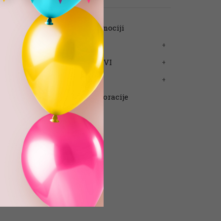
Artikli na promociji
Folija baloni
Folija brojevi SVI
Lateks baloni
Oprema za dekoracije