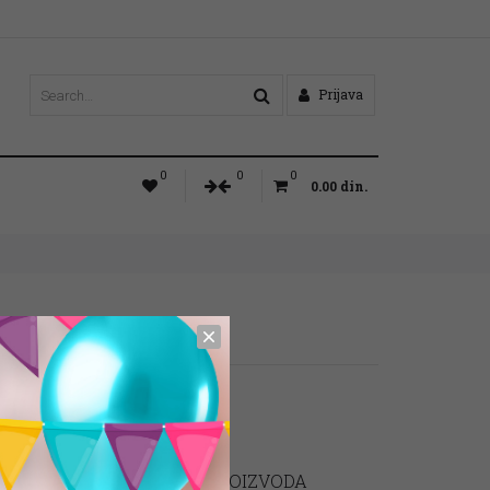
Prijava
0
0
0
0.00
din.
KORPA
Nema proizvoda u korpi
KATEGORIJE PROIZVODA