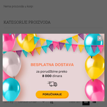
Nema proizvoda u korpi
KATEGORIJE PROIZVODA
Artikli na promociji
Folija baloni
Folija brojevi SVI
Lateks baloni
Oprema za dekoracije
ULTRA ZVEZDA
Sort by:
View as:
Default Order