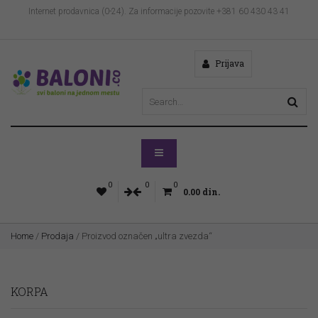
Internet prodavnica (0-24). Za informacije pozovite +381 60 430 43 41
Prijava
0
0
0
0.00
din.
Home
/
Prodaja
/ Proizvod označen „ultra zvezda“
KORPA