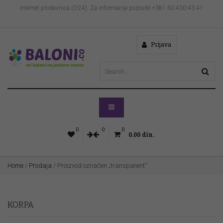
Internet prodavnica (0-24). Za informacije pozovite +381 60 430 43 41
Prijava
0
0
0
0.00
din.
Home
/
Prodaja
/ Proizvod označen „transparent“
KORPA