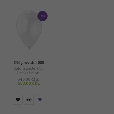
-15%
G90 providni 000
Baloni pastel G90
,
Lateks baloni
648.00
din.
Original
Current
550.00
din.
price
price
was:
is:
648.00 din..
550.00 din..