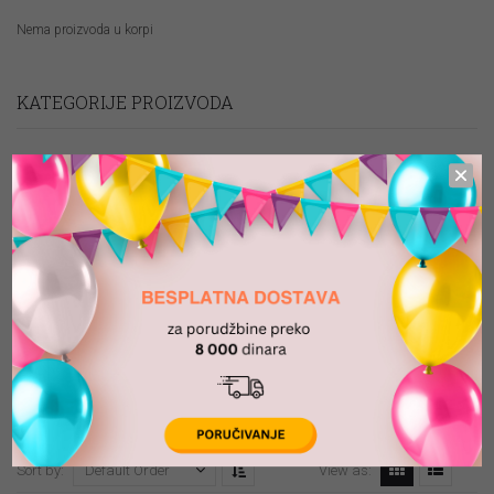
Nema proizvoda u korpi
KATEGORIJE PROIZVODA
Artikli na promociji
Folija baloni
Folija brojevi SVI
Lateks baloni
Oprema za dekoracije
TRANSPARENT
Sort by:
View as:
Default Order