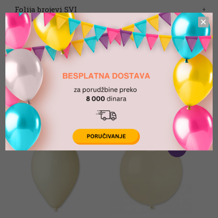
Folija brojevi SVI
Lateks baloni
Oprema za dekoracije
SLONOVAČA
Sort by:
View as:
Default Order
-13%