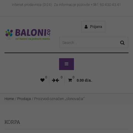
Internet prodavnica (0-24). Za informacije pozovite +381 60 430 43 41
Prijava
0
0
0
0.00
din.
Home
/
Prodaja
/ Proizvod označen „slonovača“
KORPA