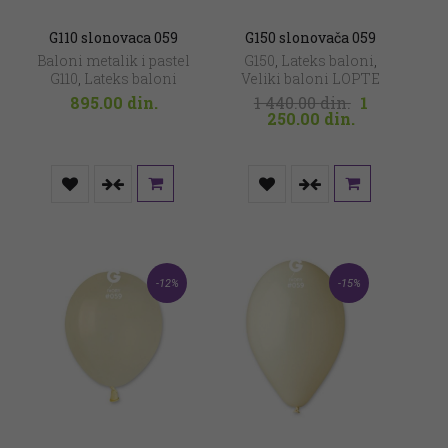
G110 slonovaca 059
G150 slonovača 059
Baloni metalik i pastel
G150
,
Lateks baloni
,
G110
,
Lateks baloni
Veliki baloni LOPTE
Original
895.00
din.
1 440.00
din.
1
Current
price
250.00
din.
price
was:
is:
1
1
440.00 din.
250.00 din..
-12%
-15%