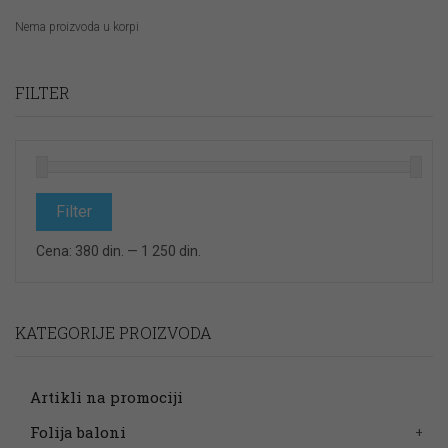
Nema proizvoda u korpi
FILTER
Minimalna
Maksimalna
cena
cena
Filter
Cena:
380 din.
—
1 250 din.
KATEGORIJE PROIZVODA
Artikli na promociji
Folija baloni