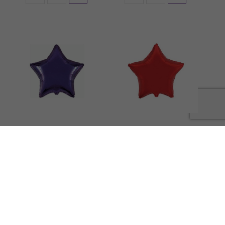
Zvezda ljubičasta 9″
Zvezda crvena 9″
Folija mikro baloni 9" -
Folija mikro baloni 9" -
4"
4"
48.00
din.
48.00
din.