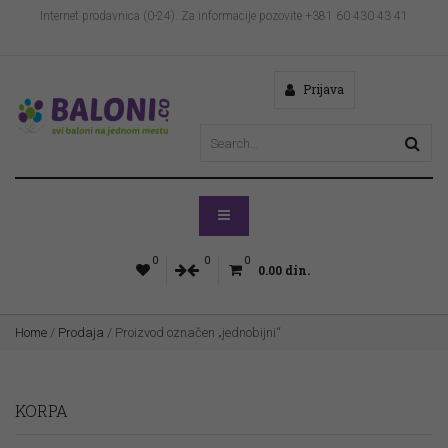
Internet prodavnica (0-24). Za informacije pozovite +381 60 430 43 41
Prijava
0
0
0
0.00
din.
Home
/
Prodaja
/ Proizvod označen „jednobijni“
KORPA