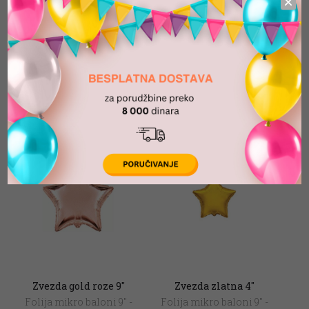
Zelena zvezda 9″
Srce gold roze 9″
Folija mikro baloni 9" -
Folija mikro baloni 9" -
4"
4"
48.00
din.
48.00
din.
Zvezda gold roze 9″
Zvezda zlatna 4″
Folija mikro baloni 9" -
Folija mikro baloni 9" -