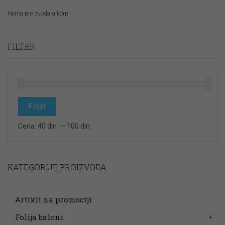
Nema proizvoda u korpi
FILTER
Minimalna
Maksimalna
cena
cena
Filter
Cena:
40 din.
—
100 din.
KATEGORIJE PROIZVODA
Artikli na promociji
Folija baloni