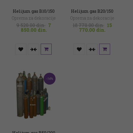
Helijum gas B10/150
Helijum gas B20/150
Oprema za dekoracije
Oprema za dekoracije
Original
Original
9 520.00
din.
7
18 770.00
din.
15
Current
price
Current
price
850.00
din.
770.00
din.
price
was:
price
was:
is:
9
is:
18
7
520.00 din..
15
770.00 din.
850.00 din..
770.00 din..
-14%
Helijum gas B50/200