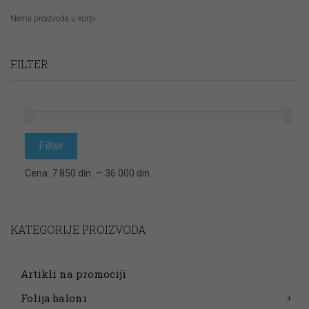
Nema proizvoda u korpi
FILTER
Minimalna
Maksimalna
cena
cena
Filter
Cena:
7 850 din.
—
36 000 din.
KATEGORIJE PROIZVODA
Artikli na promociji
Folija baloni