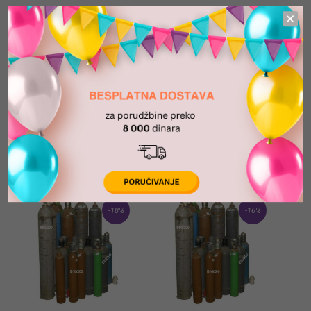
Folija brojevi SVI
Lateks baloni
Oprema za dekoracije
GAS
Sort by:
View as:
Default Order
-18%
-16%